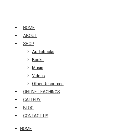
Skip
to
content
HOME
ABOUT
SHOP
Audiobooks
Books
Music
Videos
Other Resources
ONLINE TEACHINGS
GALLERY
BLOG
CONTACT US
HOME