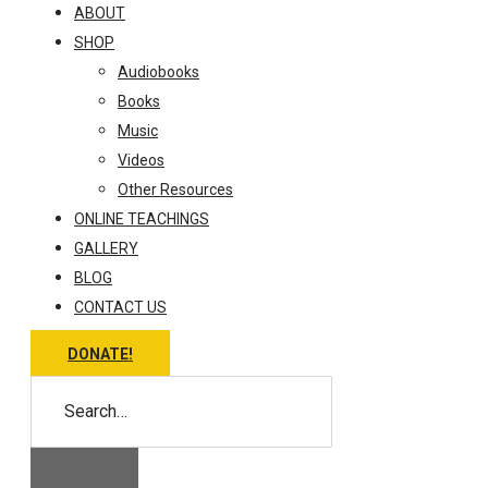
ABOUT
SHOP
Audiobooks
Books
Music
Videos
Other Resources
ONLINE TEACHINGS
GALLERY
BLOG
CONTACT US
DONATE!
Search…