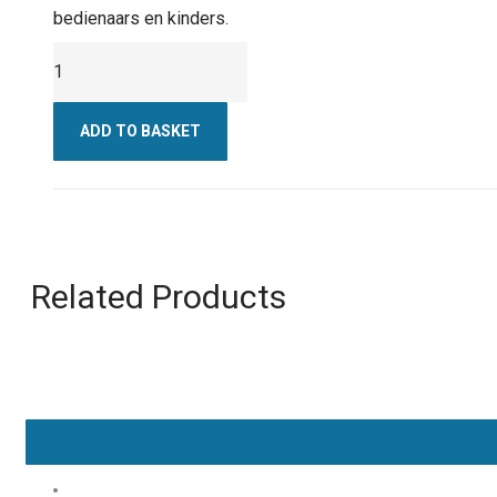
bedienaars en kinders.
Padkos
Reeks
Boek
ADD TO BASKET
1
-
Voëls
quantity
Related Products