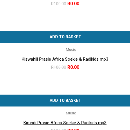
Original
Current
R
0.00
R
100.00
price
price
was:
is:
R100.00.
R0.00.
ADD TO BASKET
Music
Kiswahili Prasie Africa Soekie & Radikids mp3
Original
Current
R
0.00
R
100.00
price
price
was:
is:
R100.00.
R0.00.
ADD TO BASKET
Music
Kirundi Prasie Africa Soekie & Radikids mp3