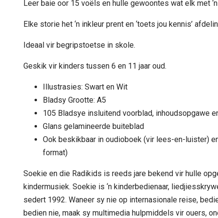
Leer baie oor 15 voëls en hulle gewoontes wat elk met ‘n
Elke storie het ‘n inkleur prent en ‘toets jou kennis’ afdeli
Ideaal vir begripstoetse in skole.
Geskik vir kinders tussen 6 en 11 jaar oud.
Illustrasies: Swart en Wit
Bladsy Grootte: A5
105 Bladsye insluitend voorblad, inhoudsopgawe 
Glans gelamineerde buiteblad
Ook beskikbaar in oudioboek (vir lees-en-luister) 
format)
Soekie en die Radikids is reeds jare bekend vir hulle op
kindermusiek. Soekie is ‘n kinderbedienaar, liedjiesskryw
sedert 1992. Waneer sy nie op internasionale reise, bedie
bedien nie, maak sy multimedia hulpmiddels vir ouers, o