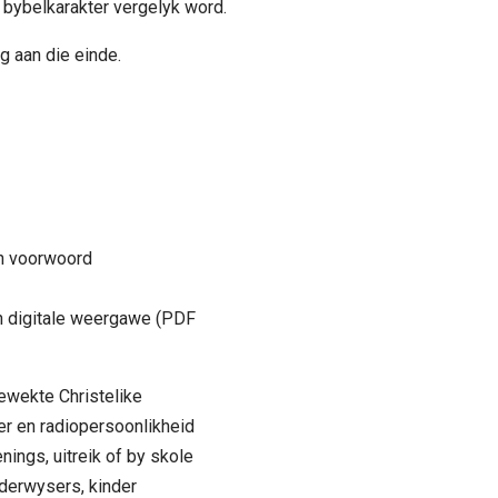
 bybelkarakter vergelyk word.
ng aan die einde.
en voorwoord
en digitale weergawe (PDF
gewekte Christelike
er en radiopersoonlikheid
nings, uitreik of by skole
nderwysers, kinder